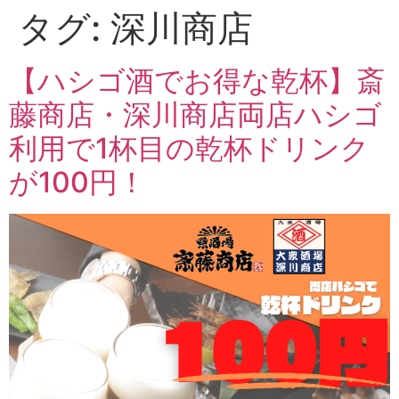
タグ:
深川商店
【ハシゴ酒でお得な乾杯】斎
藤商店・深川商店両店ハシゴ
利用で1杯目の乾杯ドリンク
が100円！