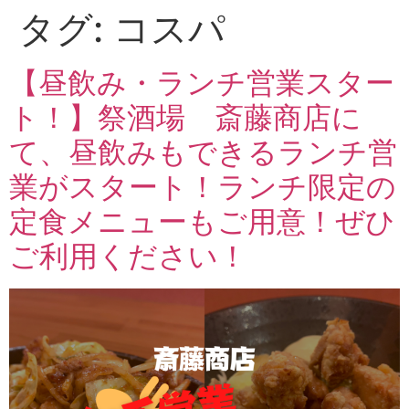
タグ:
コスパ
【昼飲み・ランチ営業スター
ト！】祭酒場 斎藤商店に
て、昼飲みもできるランチ営
業がスタート！ランチ限定の
定食メニューもご用意！ぜひ
ご利用ください！