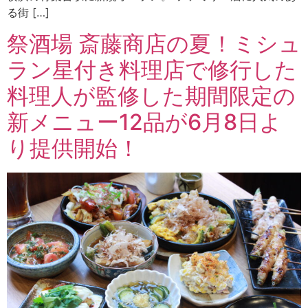
る街 […]
祭酒場 斎藤商店の夏！ミシュ
ラン星付き料理店で修行した
料理人が監修した期間限定の
新メニュー12品が6月8日よ
り提供開始！